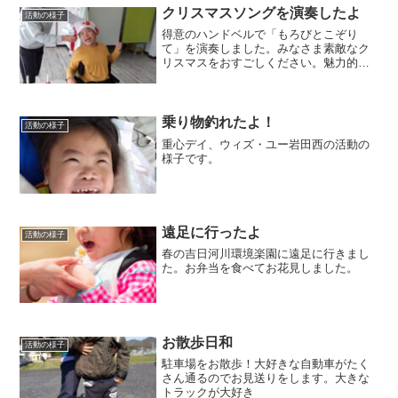
す。ミスト（霧）に温かく包...
クリスマスソングを演奏したよ
活動の様子
得意のハンドベルで「もろびとこぞり
て」を演奏しました。みなさま素敵なク
リスマスをおすごしください。魅力的な
笑顔をありがとう！
乗り物釣れたよ！
活動の様子
重心デイ、ウィズ・ユー岩田西の活動の
様子です。
遠足に行ったよ
活動の様子
春の吉日河川環境楽園に遠足に行きまし
た。お弁当を食べてお花見しました。
お散歩日和
活動の様子
駐車場をお散歩！大好きな自動車がたく
さん通るのでお見送りをします。大きな
トラックが大好き